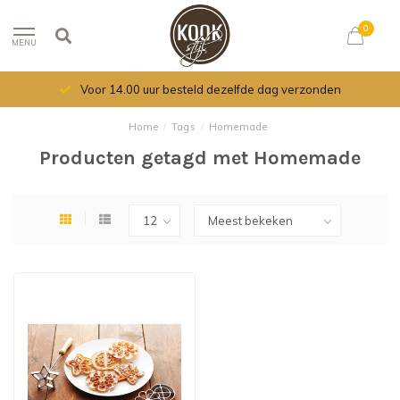
0
MENU
Voor 14.00 uur besteld dezelfde dag verzonden
Home
/
Tags
/
Homemade
Producten getagd met Homemade