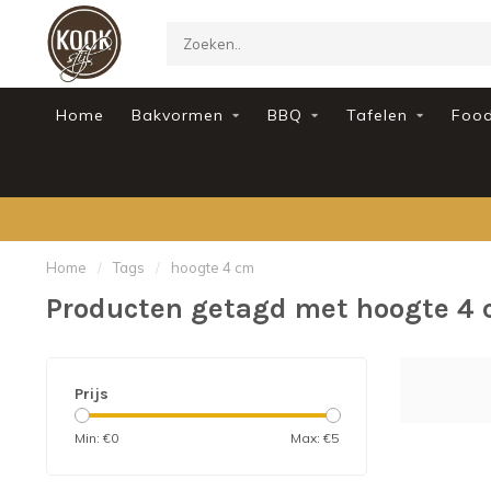
Home
Bakvormen
BBQ
Tafelen
Foo
Home
/
Tags
/
hoogte 4 cm
Producten getagd met hoogte 4
Prijs
Min: €
0
Max: €
5