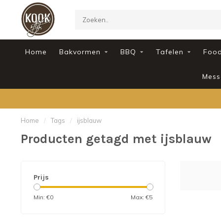
Home
Bakvormen
BBQ
Tafelen
Foo
Mess
Home
/
Tags
/
ijsblauw
Producten getagd met ijsblauw
Prijs
Min: €
0
Max: €
5