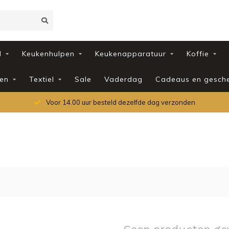
d
Keukenhulpen
Keukenapparatuur
Koffie
en
Textiel
Sale
Vaderdag
Cadeaus en gesch
Voor 14.00 uur besteld dezelfde dag verzonden