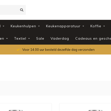
d
Keukenhulpen
Keukenapparatuur
Koffie
en
Textiel
Sale
Vaderdag
Cadeaus en gesch
Voor 14.00 uur besteld dezelfde dag verzonden