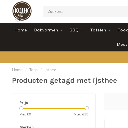
Home
Bakvormen
BBQ
Tafelen
Foo
Mess
Home
/
Tags
/
ijsthee
Producten getagd met ijsthee
Prijs
Min: €
0
Max: €
35
Merken