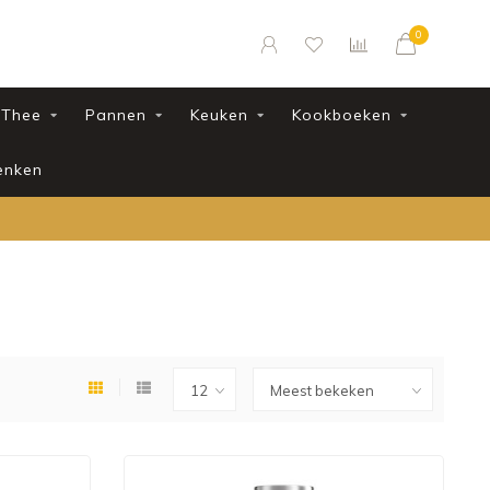
0
Thee
Pannen
Keuken
Kookboeken
enken