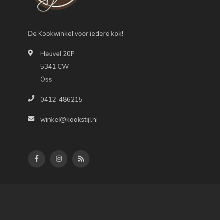
De Kookwinkel voor iedere kok!
Heuvel 20F
5341 CW
Oss
0412-486215
winkel@kookstijl.nl