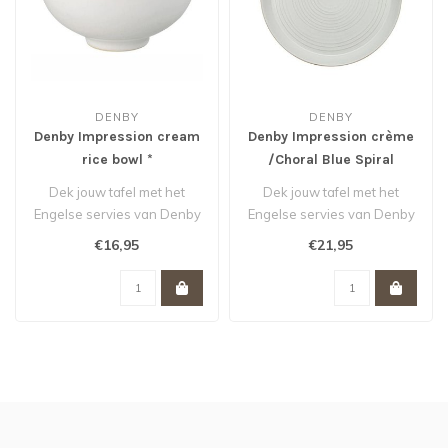
DENBY
DENBY
Denby Impression cream
Denby Impression crème
rice bowl *
/Choral Blue Spiral
Dinner Plate *
Dek jouw tafel met het
Dek jouw tafel met het
Engelse servies van Denby
Engelse servies van Denby
en iedere maaltijd wordt
en iedere maaltijd wordt
€16,95
€21,95
een fe..
een fe..