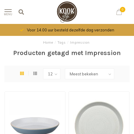
0
MENU
Voor 14.00 uur besteld dezelfde dag verzonden
Home
/
Tags
/
Impression
Producten getagd met Impression