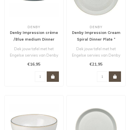
DENBY
DENBY
Denby Impression crème
Denby Impression Cream
/Blue medium Dinner
Spiral Dinner Plate *
Plate *
Dek jouw tafel met het
Dek jouw tafel met het
Engelse servies van Denby
Engelse servies van Denby
en iedere maaltijd wordt
en iedere maaltijd wordt
€16,95
€21,95
een fe..
een fe..