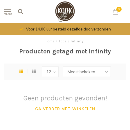
0
MENU
Voor 14.00 uur besteld dezelfde dag verzonden
Home
/
Tags
/
Infinity
Producten getagd met Infinity
Geen producten gevonden!
GA VERDER MET WINKELEN