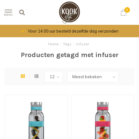
0
MENU
Voor 14.00 uur besteld dezelfde dag verzonden
Home
/
Tags
/
infuser
Producten getagd met infuser