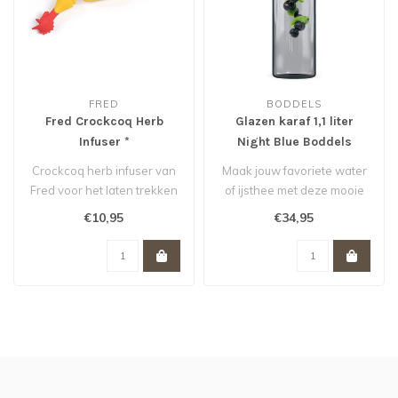
FRED
BODDELS
Fred Crockcoq Herb
Glazen karaf 1,1 liter
Infuser *
Night Blue Boddels
Crockcoq herb infuser van
Maak jouw favoriete water
Fred voor het laten trekken
of ijsthee met deze mooie
van je kruidenbuiltje in s..
glazen karaf van Boddels.
€10,95
€34,95
Ri..