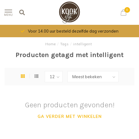
0
MENU
Voor 14.00 uur besteld dezelfde dag verzonden
Home
/
Tags
/
intelligent
Producten getagd met intelligent
Geen producten gevonden!
GA VERDER MET WINKELEN