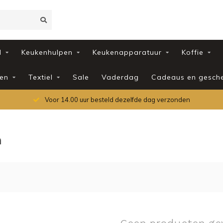
d
Keukenhulpen
Keukenapparatuur
Koffie
en
Textiel
Sale
Vaderdag
Cadeaus en gesch
Voor 14.00 uur besteld dezelfde dag verzonden
n