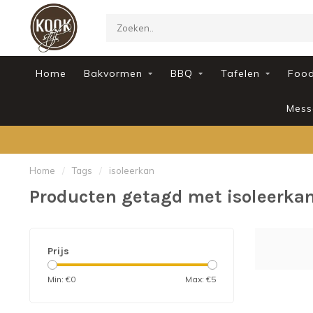
Home
Bakvormen
BBQ
Tafelen
Foo
Mess
Home
/
Tags
/
isoleerkan
Producten getagd met isoleerka
Prijs
Min: €
0
Max: €
5