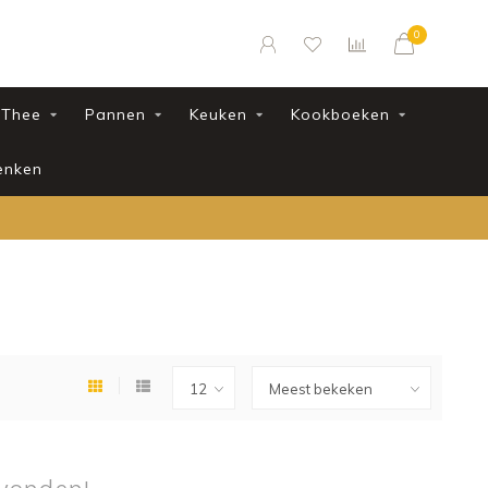
0
Thee
Pannen
Keuken
Kookboeken
enken