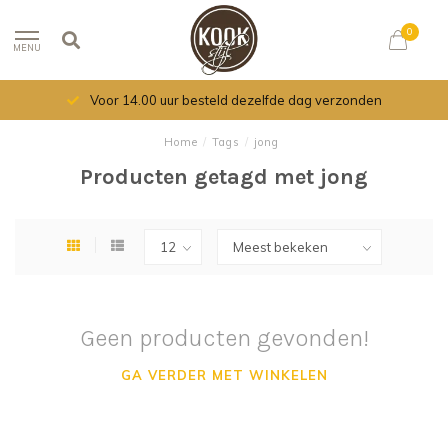
0
MENU
Voor 14.00 uur besteld dezelfde dag verzonden
Home
/
Tags
/
jong
Producten getagd met jong
Geen producten gevonden!
GA VERDER MET WINKELEN