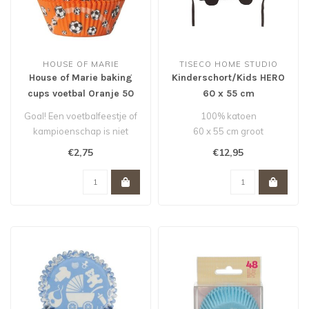
HOUSE OF MARIE
TISECO HOME STUDIO
House of Marie baking
Kinderschort/Kids HERO
cups voetbal Oranje 50
60 x 55 cm
stuks
Goal! Een voetbalfeestje of
100% katoen
kampioenschap is niet
60 x 55 cm groot
compleet zonder deze
€2,75
€12,95
voetbal b..