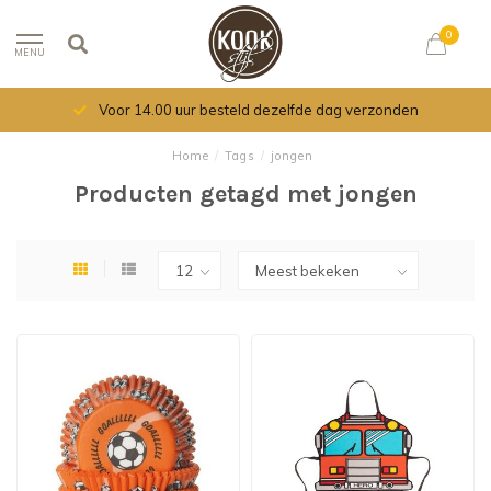
0
MENU
Voor 14.00 uur besteld dezelfde dag verzonden
Home
/
Tags
/
jongen
Producten getagd met jongen