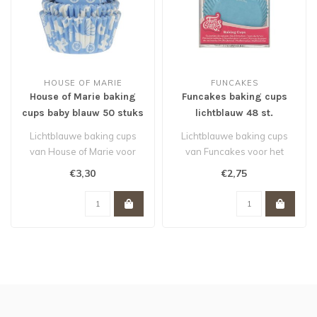
HOUSE OF MARIE
FUNCAKES
House of Marie baking
Funcakes baking cups
cups baby blauw 50 stuks
lichtblauw 48 st.
Lichtblauwe baking cups
Lichtblauwe baking cups
van House of Marie voor
van Funcakes voor het
het bakken van cupcakes,
bakken van cupcakes,
€3,30
€2,75
muffin..
muffins en b..