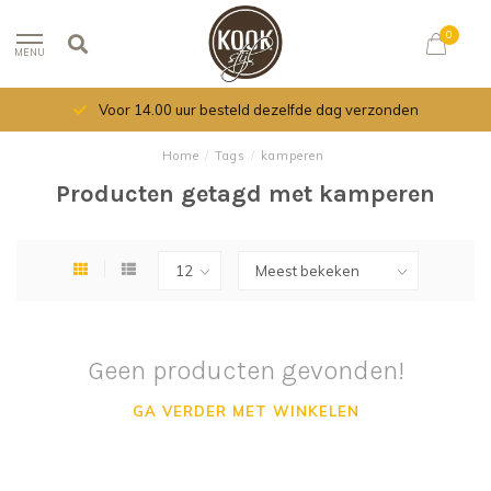
0
MENU
Voor 14.00 uur besteld dezelfde dag verzonden
Home
/
Tags
/
kamperen
Producten getagd met kamperen
Geen producten gevonden!
GA VERDER MET WINKELEN