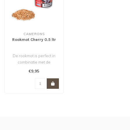
CAMERONS
Rookmot Cherry 0.5 ltr
De rookmot is perfect in
combinatie met de
rookoven van Camerons...
€9,95