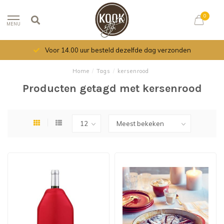
0
MENU
Voor 14.00 uur besteld dezelfde dag verzonden
Home
/
Tags
/
kersenrood
Producten getagd met kersenrood