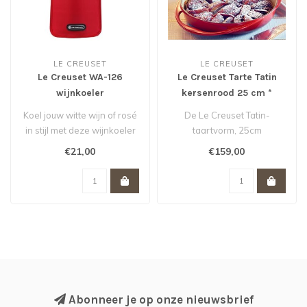
LE CREUSET
LE CREUSET
Le Creuset WA-126
Le Creuset Tarte Tatin
wijnkoeler
kersenrood 25 cm *
cerise/kersenrood actie
Koel jouw witte wijn of rosé
De Le Creuset Tatin-
van 28,- voor 21,- *
in stijl met deze wijnkoeler
taartvorm, 25cm
van Le Creuset. Bewaa..
kersenrood is ideaal voor
€21,00
€159,00
het maken taarten,..
Abonneer je op onze nieuwsbrief