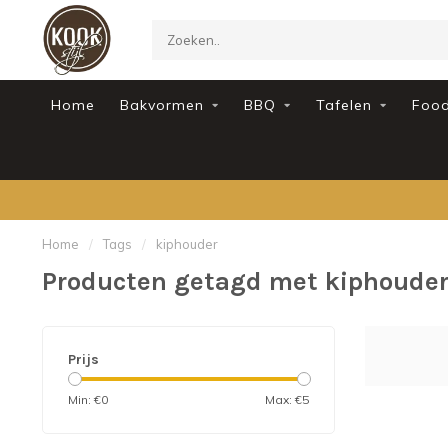
Home
Bakvormen
BBQ
Tafelen
Foo
Home
/
Tags
/
kiphouder
Producten getagd met kiphoude
Prijs
Min: €
0
Max: €
5