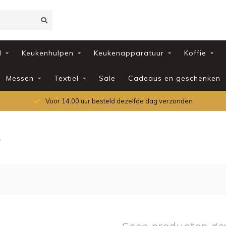
d
Keukenhulpen
Keukenapparatuur
Koffie
Messen
Textiel
Sale
Cadeaus en geschenken
Voor 14.00 uur besteld dezelfde dag verzonden
r