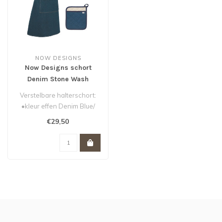
NOW DESIGNS
Now Designs schort
Denim Stone Wash
Verstelbare halterschort:
•kleur effen Denim Blue/
blauw
€29,50
• 85 x 70cm
• ..