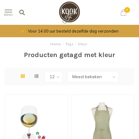
0
MENU
Voor 14.00 uur besteld dezelfde dag verzonden
Home
/
Tags
/
kleur
Producten getagd met kleur