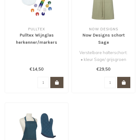
PULLTEX
NOW DESIGNS
Pulltex Wijnglas
Now Designs schort
herkenner/markers
Sage
Verstelbare halterschort:
• kleur Sage/ grijsgroen
• 85 x 70cm
€14,50
€29,50
• 100% k..