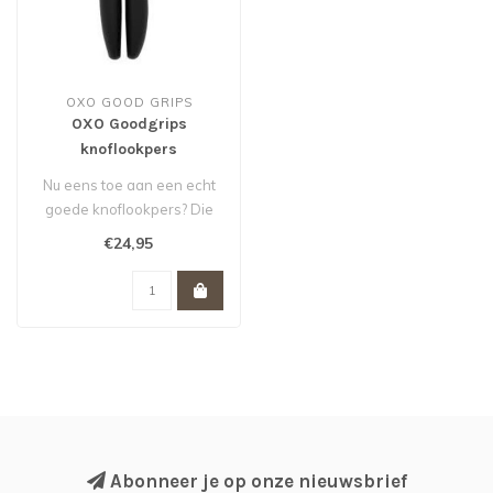
OXO GOOD GRIPS
OXO Goodgrips
knoflookpers
Nu eens toe aan een echt
goede knoflookpers? Die
ook nog eens makkelijk
€24,95
schoon t..
Abonneer je op onze nieuwsbrief