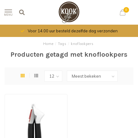
0
MENU
Voor 14.00 uur besteld dezelfde dag verzonden
Home
/
Tags
/
knoflookpers
Producten getagd met knoflookpers