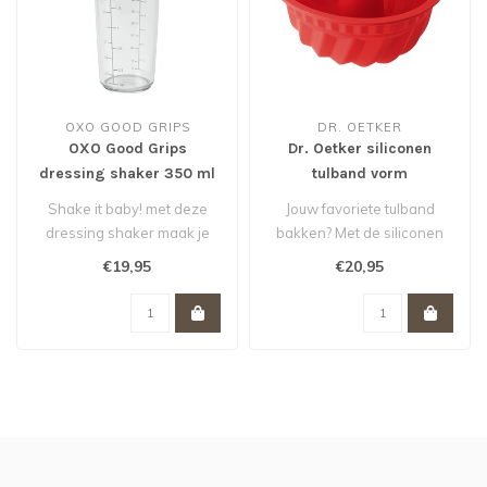
OXO GOOD GRIPS
DR. OETKER
OXO Good Grips
Dr. Oetker siliconen
dressing shaker 350 ml
tulband vorm
Shake it baby! met deze
Jouw favoriete tulband
dressing shaker maak je
bakken? Met de siliconen
zonder knoeien in een
tulbandvorm van Dr. Oetker
€19,95
€20,95
handomdraa..
lukt ..