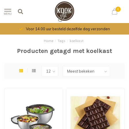
0
MENU
Voor 14.00 uur besteld dezelfde dag verzonden
Home
/
Tags
/
koelkast
Producten getagd met koelkast