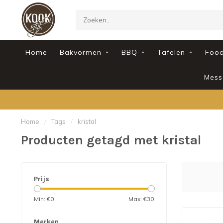
Home
Bakvormen
BBQ
Tafelen
Foo
Mess
Home
/
Tags
/
kristal
Producten getagd met kristal
Prijs
Min: €
0
Max: €
30
Merken