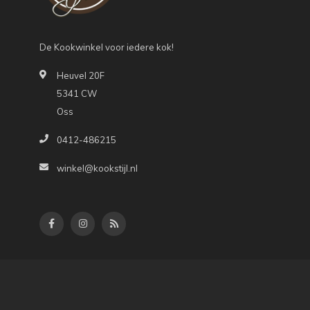
De Kookwinkel voor iedere kok!
Heuvel 20F
5341 CW
Oss
0412-486215
winkel@kookstijl.nl