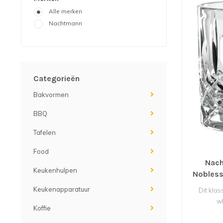
Alle merken
Nachtmann
Categorieën
Bakvormen
BBQ
Tafelen
Food
Nach
Keukenhulpen
Nobless
Keukenapparatuur
Dit klas
wh
Koffie