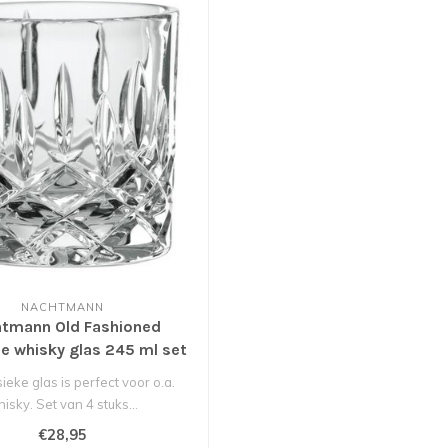
NACHTMANN
tmann Old Fashioned
e whisky glas 245 ml set
4 st.
sieke glas is perfect voor o.a.
isky. Set van 4 stuks...
€28,95