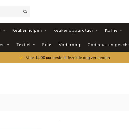
d
Keukenhulpen
Keukenapparatuur
Koffie
en
Textiel
Sale
Vaderdag
Cadeaus en gesch
Voor 14.00 uur besteld dezelfde dag verzonden