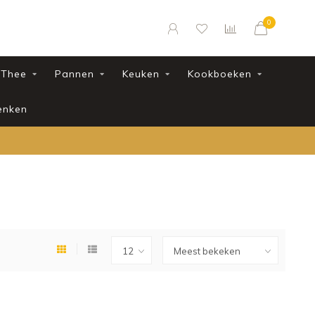
0
Thee
Pannen
Keuken
Kookboeken
enken