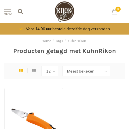
0
MENU
Voor 14.00 uur besteld dezelfde dag verzonden
Home
/
Tags
/
KuhnRikon
Producten getagd met KuhnRikon