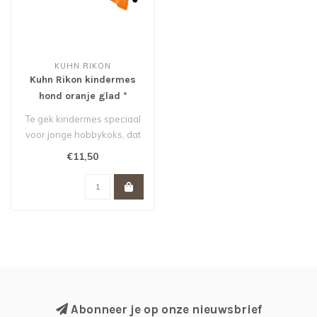
KUHN RIKON
Kuhn Rikon kindermes
hond oranje glad *
Te gek kindermes speciaal
voor jonge hobbykoks, dat
is vormgegeven als hondje.
€11,50
..
Abonneer je op onze nieuwsbrief