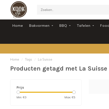
Home
Bakvormen
BBQ
Tafelen
Foo
Home
/
Tags
/
La Suisse
Producten getagd met La Suisse
Prijs
Min: €
0
Max: €
5