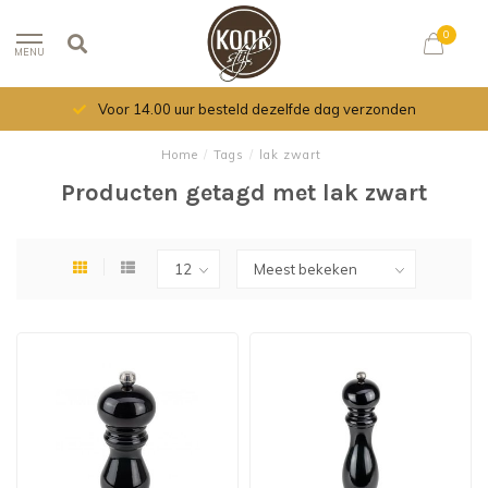
0
MENU
Voor 14.00 uur besteld dezelfde dag verzonden
Home
/
Tags
/
lak zwart
Producten getagd met lak zwart