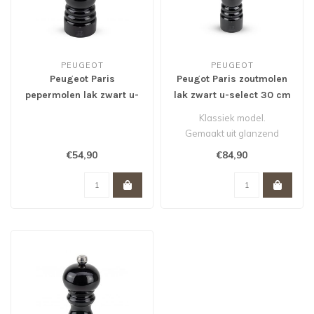
PEUGEOT
PEUGEOT
Peugeot Paris
Peugot Paris zoutmolen
pepermolen lak zwart u-
lak zwart u-select 30 cm
select 18 cm *
Klassiek model.
Gemaakt uit glanzend
gelakt beukenhout
€54,90
€84,90
Grofheid van de maling ..