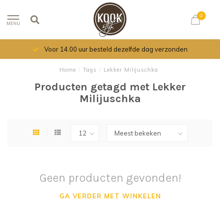
0
MENU
Voor 14.00 uur besteld dezelfde dag verzonden
Home
/
Tags
/
Lekker Milijuschka
Producten getagd met Lekker
Milijuschka
Geen producten gevonden!
GA VERDER MET WINKELEN