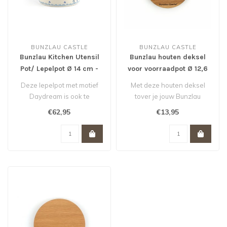
BUNZLAU CASTLE
BUNZLAU CASTLE
Bunzlau Kitchen Utensil
Bunzlau houten deksel
Pot/ Lepelpot Ø 14 cm -
voor voorraadpot Ø 12,6
Daydream
cm
Deze lepelpot met motief
Met deze houten deksel
Daydream is ook te
tover je jouw Bunzlau
gebruiken als bloempot.
lepelpot met een diameter
€62,95
€13,95
Koop je er e..
van 12,6 ..