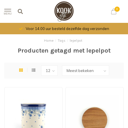
0
MENU
Voor 14.00 uur besteld dezelfde dag verzonden
Home
/
Tags
/
lepelpot
Producten getagd met lepelpot