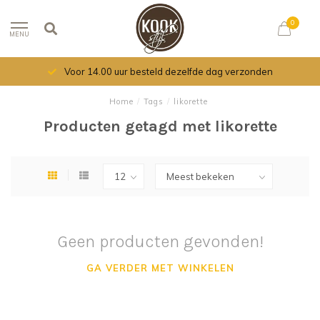
0
MENU
Voor 14.00 uur besteld dezelfde dag verzonden
Home
/
Tags
/
likorette
Producten getagd met likorette
Geen producten gevonden!
GA VERDER MET WINKELEN