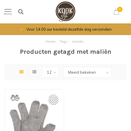
0
MENU
Voor 14.00 uur besteld dezelfde dag verzonden
Home
/
Tags
/
maliën
Producten getagd met maliën