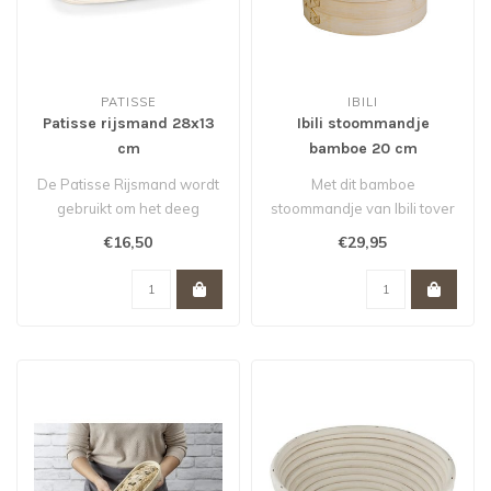
PATISSE
IBILI
Patisse rijsmand 28x13
Ibili stoommandje
cm
bamboe 20 cm
De Patisse Rijsmand wordt
Met dit bamboe
gebruikt om het deeg
stoommandje van Ibili tover
perfect en gelijkmatig te
je al jouw Aziatische
€16,50
€29,95
laten r..
stoomgerechten ..