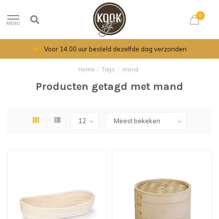
0
MENU
Voor 14.00 uur besteld dezelfde dag verzonden
Home
/
Tags
/
mand
Producten getagd met mand