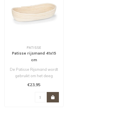
PATISSE
Patisse rijsmand 41x15
cm
De Patisse Rijsmand wordt
gebruikt om het deeg
perfect en gelijkmatig te
€23,95
laten r..