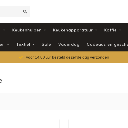
d
Keukenhulpen
Keukenapparatuur
Koffie
en
Textiel
Sale
Vaderdag
Cadeaus en gesch
Voor 14.00 uur besteld dezelfde dag verzonden
e