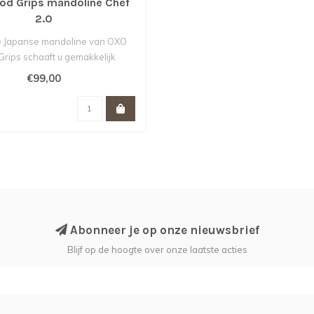
d Grips mandoline Chef
2.0
e Japanse mandoline van OXO
rips schaaft u gemakkelijk
groenten en..
€99,00
Abonneer je op onze nieuwsbrief
Blijf op de hoogte over onze laatste acties