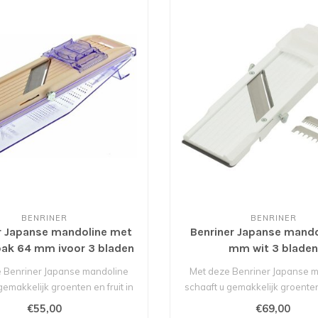
BENRINER
BENRINER
r Japanse mandoline met
Benriner Japanse mando
ak 64 mm ivoor 3 bladen
mm wit 3 blade
e van 77,50 voor 55,- *
 Benriner Japanse mandoline
Met deze Benriner Japanse 
gemakkelijk groenten en fruit in
schaaft u gemakkelijk groenten 
p..
p..
€55,00
€69,00