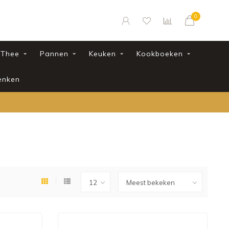
0
Thee
Pannen
Keuken
Kookboeken
enken