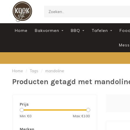
Home
Bakvormen
BBQ
Tafelen
Foo
Mess
Home
/
Tags
/
mandoline
Producten getagd met mandolin
Prijs
Min: €
0
Max: €
100
Merken