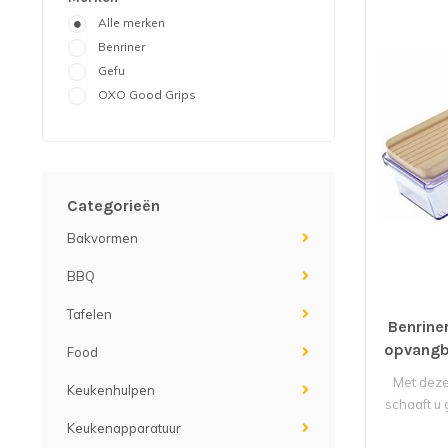
Alle merken
Benriner
Gefu
OXO Good Grips
Categorieën
Bakvormen
BBQ
Tafelen
Benrine
opvangb
Food
acti
Met deze
Keukenhulpen
schaaft u 
Keukenapparatuur