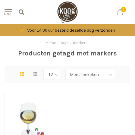
0
MENU
Voor 14.00 uur besteld dezelfde dag verzonden
Home
/
Tags
/
markers
Producten getagd met markers