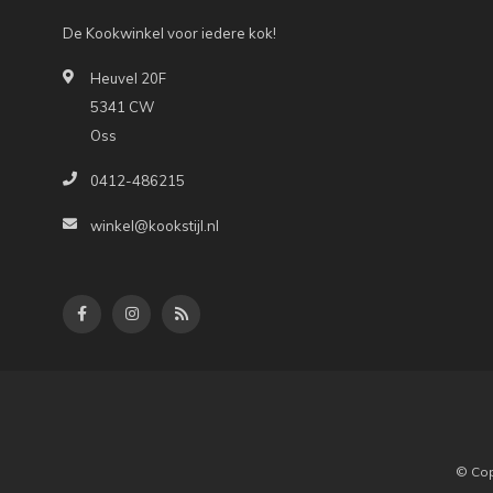
De Kookwinkel voor iedere kok!
Heuvel 20F
5341 CW
Oss
0412-486215
winkel@kookstijl.nl
© Cop