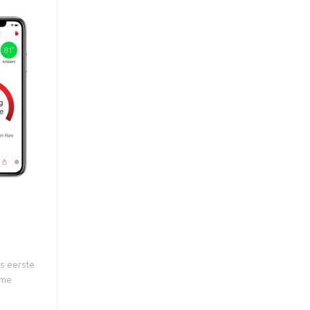
ds eerste
mme