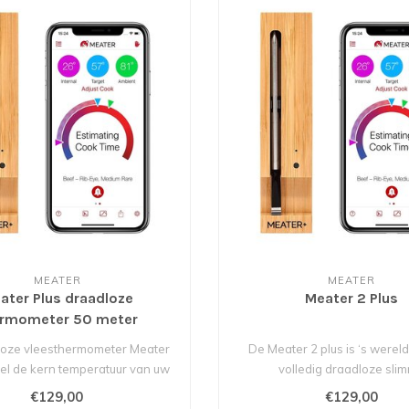
MEATER
MEATER
ater Plus draadloze
Meater 2 Plus
ermometer 50 meter
loze vleesthermometer Meater
De Meater 2 plus is ‘s werel
l de kern temperatuur van uw
volledig draadloze sli
gerec..
vleesthermomet..
€129,00
€129,00