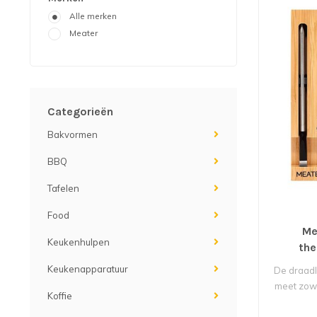
Alle merken
Meater
Categorieën
Bakvormen
BBQ
Tafelen
Food
Me
Keukenhulpen
th
Keukenapparatuur
De draad
meet zowe
Koffie