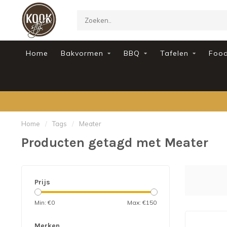
Home
Bakvormen
BBQ
Tafelen
Foo
Home
/
Tags
/
Meater
Producten getagd met Meater
Prijs
Min: €
0
Max: €
150
Merken