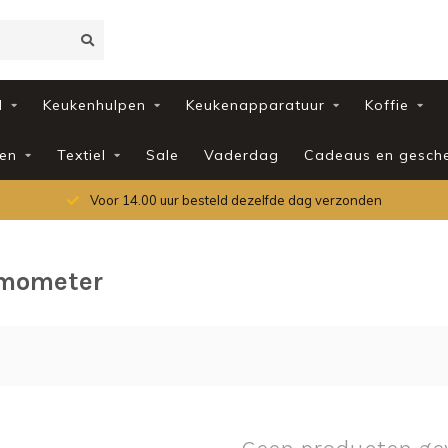
d
Keukenhulpen
Keukenapparatuur
Koffie
en
Textiel
Sale
Vaderdag
Cadeaus en gesch
Voor 14.00 uur besteld dezelfde dag verzonden
rmometer