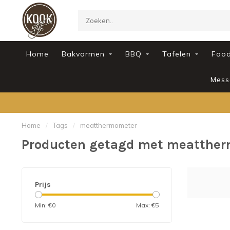
Home
Bakvormen
BBQ
Tafelen
Foo
Mess
Home
/
Tags
/
meatthermometer
Producten getagd met meatthe
Prijs
Min: €
0
Max: €
5