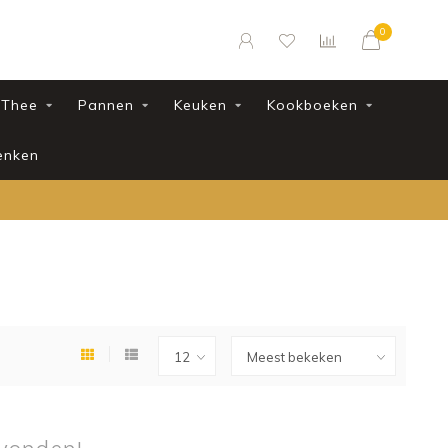
0
Thee
Pannen
Keuken
Kookboeken
enken