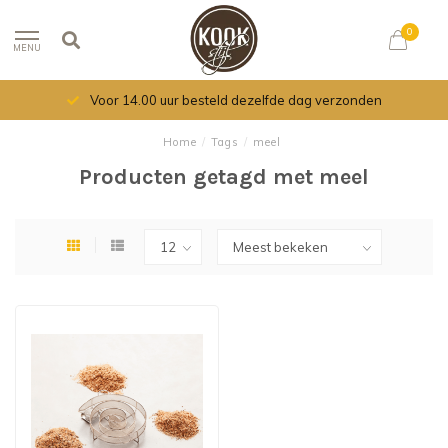
0
MENU
Voor 14.00 uur besteld dezelfde dag verzonden
Home
/
Tags
/
meel
Producten getagd met meel