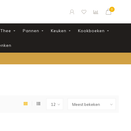
0
Thee
Pannen
Keuken
Kookboeken
enken