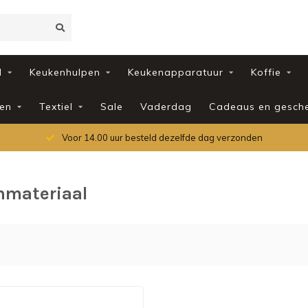
d
Keukenhulpen
Keukenapparatuur
Koffie
en
Textiel
Sale
Vaderdag
Cadeaus en gesch
Voor 14.00 uur besteld dezelfde dag verzonden
nmateriaal