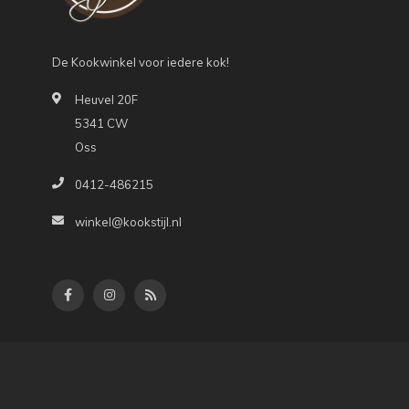
De Kookwinkel voor iedere kok!
Heuvel 20F
5341 CW
Oss
0412-486215
winkel@kookstijl.nl