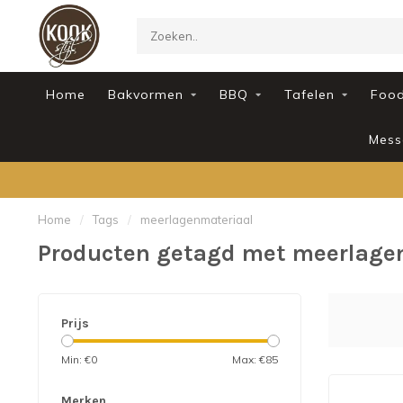
Home
Bakvormen
BBQ
Tafelen
Foo
Mess
Home
/
Tags
/
meerlagenmateriaal
Producten getagd met meerlage
Prijs
Min: €
0
Max: €
85
Merken