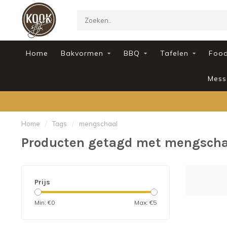
Home
Bakvormen
BBQ
Tafelen
Foo
Mess
Home
/
Tags
/
mengschaal
Producten getagd met mengscha
Prijs
Min: €
0
Max: €
5