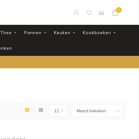
0
Thee
Pannen
Keuken
Kookboeken
enken