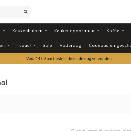
d
Keukenhulpen
Keukenapparatuur
Koffie
en
Textiel
Sale
Vaderdag
Cadeaus en gesch
Voor 14.00 uur besteld dezelfde dag verzonden
al