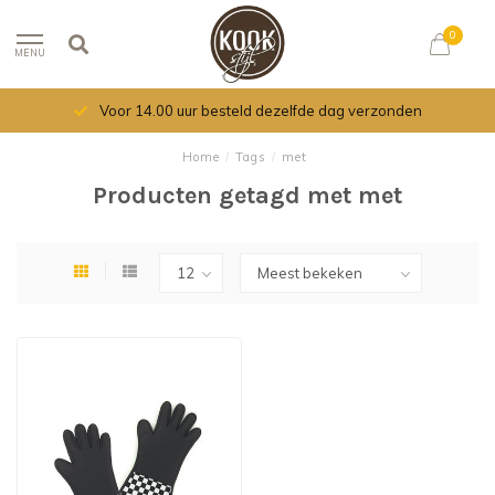
0
MENU
Voor 14.00 uur besteld dezelfde dag verzonden
Home
/
Tags
/
met
Producten getagd met met