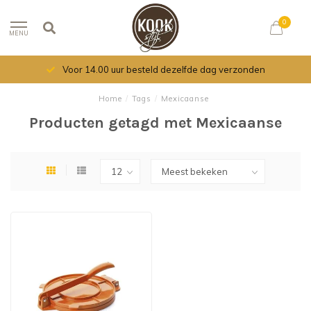
0
MENU
Voor 14.00 uur besteld dezelfde dag verzonden
Home
/
Tags
/
Mexicaanse
Producten getagd met Mexicaanse