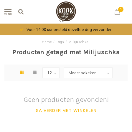
0
MENU
Voor 14.00 uur besteld dezelfde dag verzonden
Home
/
Tags
/
Milijuschka
Producten getagd met Milijuschka
Geen producten gevonden!
GA VERDER MET WINKELEN