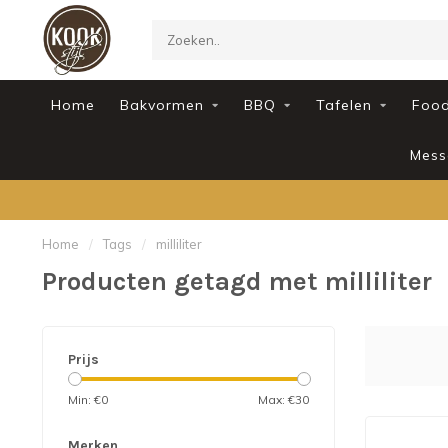
Home
Bakvormen
BBQ
Tafelen
Foo
Mess
Home
/
Tags
/
milliliter
Producten getagd met milliliter
Prijs
Min: €
0
Max: €
30
Merken