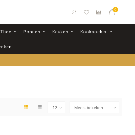
0
Thee
Pannen
Keuken
Kookboeken
enken