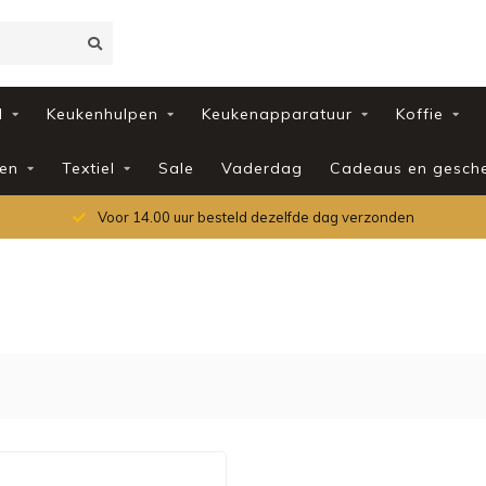
d
Keukenhulpen
Keukenapparatuur
Koffie
en
Textiel
Sale
Vaderdag
Cadeaus en gesch
Voor 14.00 uur besteld dezelfde dag verzonden