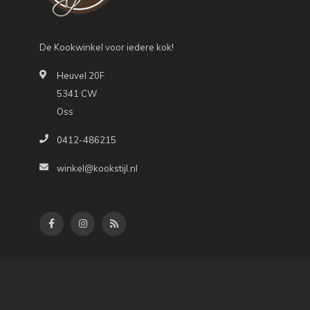
De Kookwinkel voor iedere kok!
Heuvel 20F
5341 CW
Oss
0412-486215
winkel@kookstijl.nl