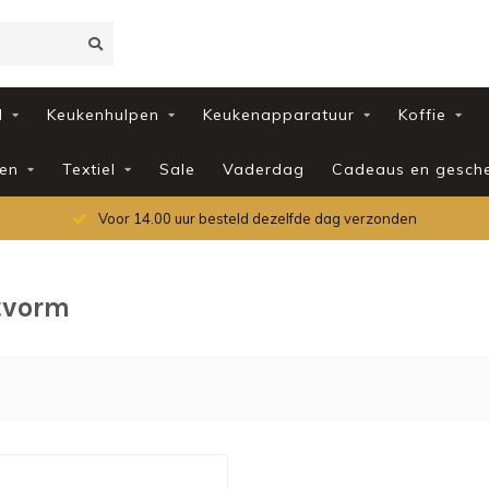
d
Keukenhulpen
Keukenapparatuur
Koffie
en
Textiel
Sale
Vaderdag
Cadeaus en gesch
Voor 14.00 uur besteld dezelfde dag verzonden
tvorm