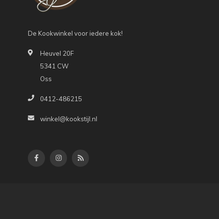
De Kookwinkel voor iedere kok!
Heuvel 20F
5341 CW
Oss
0412-486215
winkel@kookstijl.nl