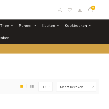
0
Thee
Pannen
Keuken
Kookboeken
enken