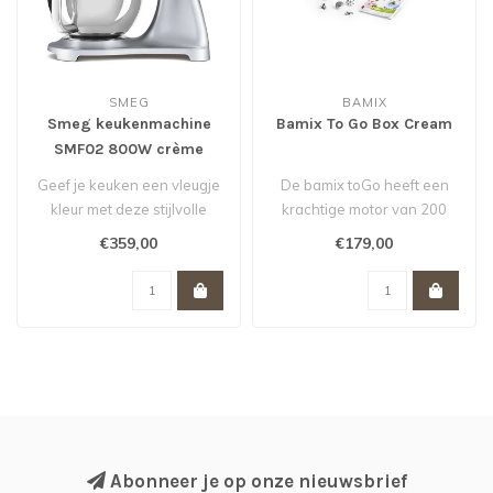
SMEG
BAMIX
Smeg keukenmachine
Bamix To Go Box Cream
SMF02 800W crème
actie van 449,- voor 359,-
Geef je keuken een vleugje
De bamix toGo heeft een
*
kleur met deze stijlvolle
krachtige motor van 200
keukenmachine van Smeg
watt en is voorzien van 4
€359,00
€179,00
in j..
hulpst..
Abonneer je op onze nieuwsbrief