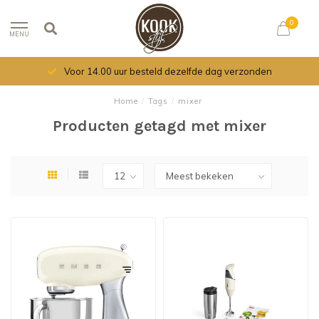
0
MENU
Voor 14.00 uur besteld dezelfde dag verzonden
Home
/
Tags
/
mixer
Producten getagd met mixer