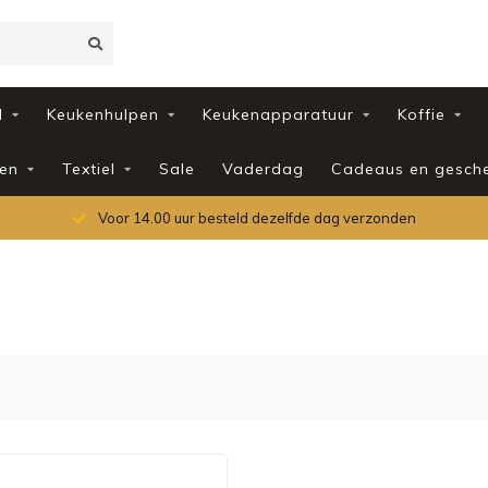
d
Keukenhulpen
Keukenapparatuur
Koffie
en
Textiel
Sale
Vaderdag
Cadeaus en gesch
Voor 14.00 uur besteld dezelfde dag verzonden