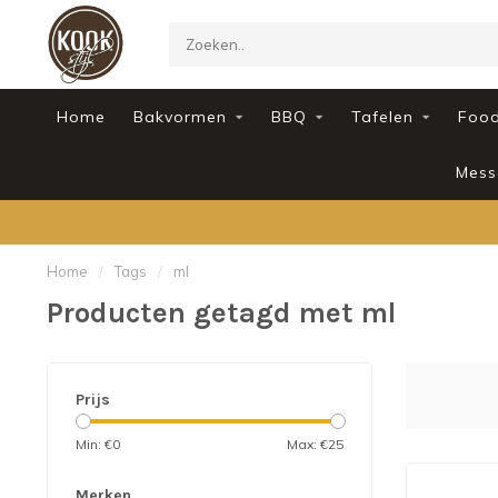
Home
Bakvormen
BBQ
Tafelen
Foo
Mess
Home
/
Tags
/
ml
Producten getagd met ml
Prijs
Min: €
0
Max: €
25
Merken