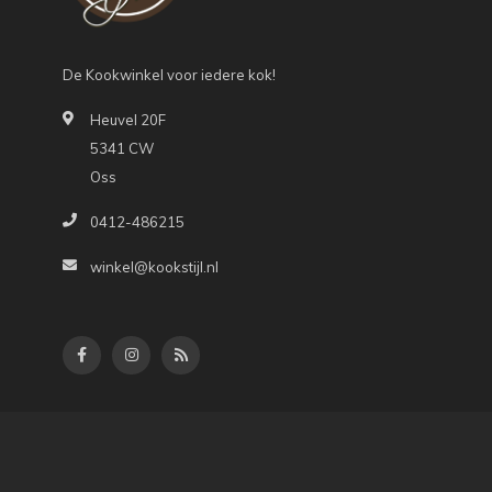
De Kookwinkel voor iedere kok!
Heuvel 20F
5341 CW
Oss
0412-486215
winkel@kookstijl.nl