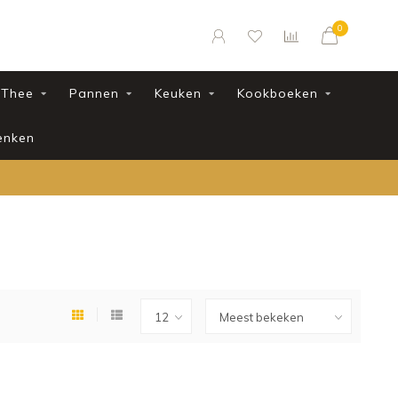
0
Thee
Pannen
Keuken
Kookboeken
enken