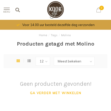
0
MENU
Voor 14.00 uur besteld dezelfde dag verzonden
Home
/
Tags
/
Molino
Producten getagd met Molino
Geen producten gevonden!
GA VERDER MET WINKELEN