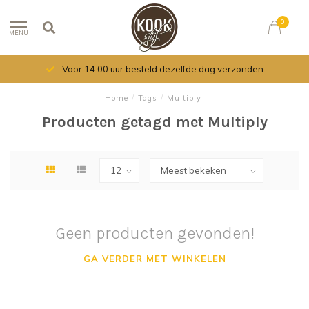
0
MENU
Voor 14.00 uur besteld dezelfde dag verzonden
Home
/
Tags
/
Multiply
Producten getagd met Multiply
Geen producten gevonden!
GA VERDER MET WINKELEN