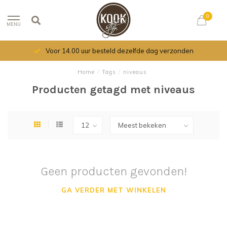
0
MENU
Voor 14.00 uur besteld dezelfde dag verzonden
Home
/
Tags
/
niveaus
Producten getagd met niveaus
Geen producten gevonden!
GA VERDER MET WINKELEN