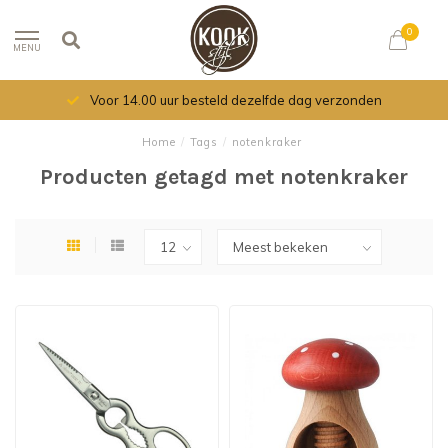
0
MENU
Voor 14.00 uur besteld dezelfde dag verzonden
Home
/
Tags
/
notenkraker
Producten getagd met notenkraker