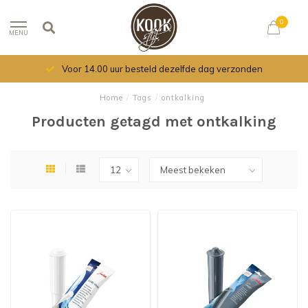
0
MENU
Voor 14.00 uur besteld dezelfde dag verzonden
Home
/
Tags
/
ontkalking
Producten getagd met ontkalking