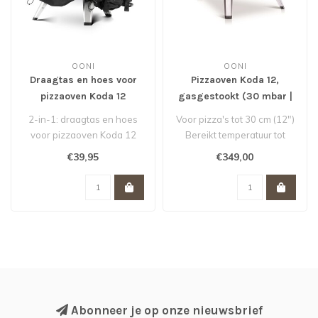
OONI
OONI
Draagtas en hoes voor
Pizzaoven Koda 12,
pizzaoven Koda 12
gasgestookt (30 mbar |
NL)
2-in-1: draagtas en hoes
Voor pizza's tot 30 cm (12")
voor pizzaoven Koda 12
Bereikt temperatuur tot
van Ooni
500°C
€39,95
€349,00
Compact, eenvoudig..
Abonneer je op onze nieuwsbrief