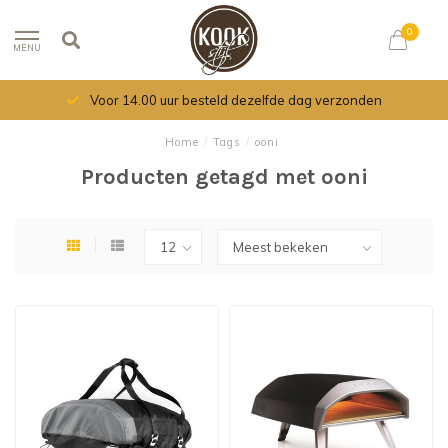
0
MENU
Voor 14.00 uur besteld dezelfde dag verzonden
Home
/
Tags
/
ooni
Producten getagd met ooni