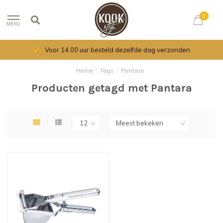
0
MENU
Voor 14.00 uur besteld dezelfde dag verzonden
Home
/
Tags
/
Pantara
Producten getagd met Pantara