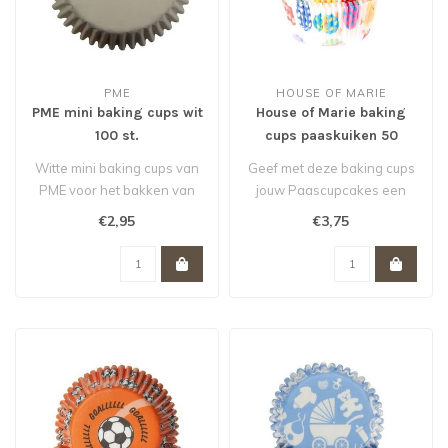
PME
HOUSE OF MARIE
PME mini baking cups wit
House of Marie baking
100 st.
cups paaskuiken 50
stuks
Witte mini baking cups van
Geef met deze baking cups
PME voor het bakken van
jouw Paascupcakes een
kleine cupcakes, muffins en
extra feestelijk tintje. Ook
€2,95
€3,75
b..
voo..