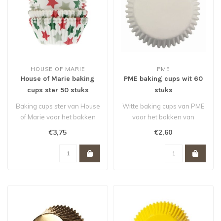
HOUSE OF MARIE
PME
House of Marie baking
PME baking cups wit 60
cups ster 50 stuks
stuks
Baking cups ster van House
Witte baking cups van PME
of Marie voor het bakken
voor het bakken van
van cupcakes, muffins en
cupcakes, muffins en
€3,75
€2,60
br..
brownies. Set..