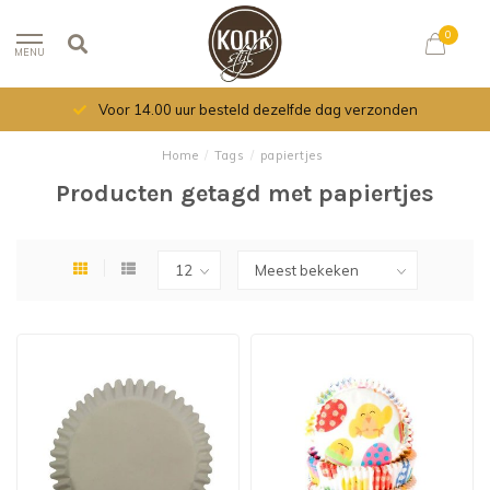
0
MENU
Voor 14.00 uur besteld dezelfde dag verzonden
Home
/
Tags
/
papiertjes
Producten getagd met papiertjes