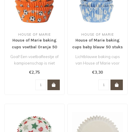
HOUSE OF MARIE
HOUSE OF MARIE
House of Marie baking
House of Marie baking
cups voetbal Oranje 50
cups baby blauw 50 stuks
stuks
Goal! Een voetbalfeestje of
Lichtblauwe baking cups
kampioenschap is niet
van House of Marie voor
compleet zonder deze
het bakken van cupcakes,
€2,75
€3,30
voetbal b..
muffin..