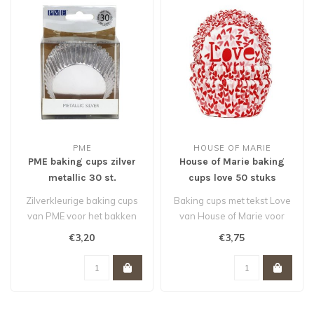
PME
HOUSE OF MARIE
PME baking cups zilver
House of Marie baking
metallic 30 st.
cups love 50 stuks
Zilverkleurige baking cups
Baking cups met tekst Love
van PME voor het bakken
van House of Marie voor
van cupcakes, muffins en
het bakken van cupcakes,
€3,20
€3,75
brow..
muff..