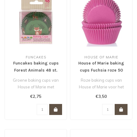
FUNCAKES
HOUSE OF MARIE
Funcakes baking cups
House of Marie baking
Forest Animals 48 st.
cups Fuchsia roze 50
stuks
Groene baking cups van
Roze baking cups van
House of Marie met
House of Marie voor het
afbeeldingen van
bakken van cupcakes,
€2,75
€3,50
bosdieren voor het ba..
muffins en br..