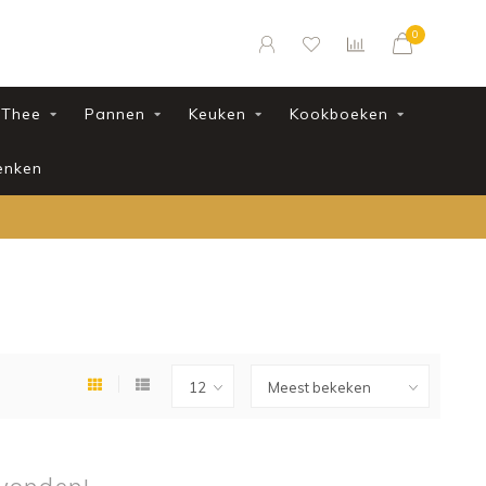
0
Thee
Pannen
Keuken
Kookboeken
enken