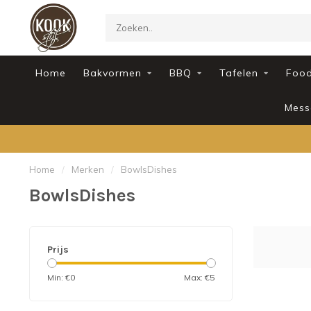
Home
Bakvormen
BBQ
Tafelen
Foo
Mess
Home
/
Merken
/
BowlsDishes
BowlsDishes
Prijs
Min: €
0
Max: €
5