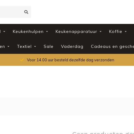
d
Keukenhulpen
Keukenapparatuur
Koffie
en
Textiel
Sale
Vaderdag
Cadeaus en gesch
Voor 14.00 uur besteld dezelfde dag verzonden